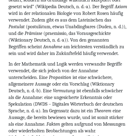
bedarf, sondern als Grundlage willentlich akzeptiert oder
gesetzt wird“ (Wikipedia Deutsch, n. d.-a). Der Begriff
Axiom
wird in der relationalen Biologie von Robert Rosen häufig
verwendet. Zudem gibt es aus dem Lateinischen das
Postulat
(postulātum, etwas Unabdingbares (Duden, n. d.)),
und die
Prämisse
(praemissio, das Vorausgeschickte
(Wiktionary Deutsch, n. d.-a)). Von den genannten
Begriffen scheint
Annahme
am leichtesten verständlich zu
sein und wird daher im Zukünftefeld häufig verwendet.
In der Mathematik und Logik werden verwandte Begriffe
verwendet, die sich jedoch von der Annahme
unterscheiden. Eine
Proposition
ist eine schwächere,
allgemeinere Aussage oder ein Vorschlag (Wiktionary
Deutsch, n. d.-b). Eine
Vermutung
ist ebenfalls schwächer
als die Annahme: eine ungesicherte Erkenntnis oder
Spekulation (DWDS – Digitales Wörterbuch der deutschen
Sprache, n. d.-a). Im Gegensatz dazu ist ein
Theorem
eine
Aussage, die bereits bewiesen wurde, und ist somit stärker
als eine Annahme.
Fakten
gelten aufgrund von Messungen
oder wiederholten Beobachtungen als wahr.