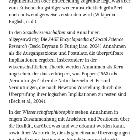
Argumentation oder Entscheidung zugrunde liegt, was aber
vom Entscheidungsträger weder ausdrücklich geäußert
noch notwendigerweise verstanden wird (Wikipedia
English, n. d.).
In den
Sozialwissenschaften
sind Annahmen
allgegenwärtig. Die
SAGE Encyclopaedia of Social Science
Research
(Beck, Bryman & Futing Liao, 2004) Annahmen
als die Ausgangsaxiome und Postulate, die überprüfbare
Implikationen ergeben. Insbesondere in der
wissenschaftlichen Theorie werden Annahmen als Kern
angesehen, der das verkörpert, was Popper (1963) als
‚Vermutungen‘ über die Natur bezeichnet. Es sind
Vermutungen, die nach Newtons Vorstellung durch die
Überprüfung ihrer logischen Implikationen zu testen sind
(Beck et al., 2004).
In der
Wissenschaftsphilosophie
stehen Annahmen in
engem Zusammenhang mit Ansichten und Positionen über
die Realität, darüber, was und wie erkannt werden kann,
sowie über Werturteile, die als gemeinsame Überzeugungen
innerhalb eines bestimmten Paradigmas ausgedrückt