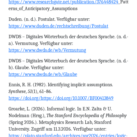
https://www.researchgate.net/publication/376448424
_Patt
erns_of_Anticipatory_Assumptions
Duden. (n. d.). Postulat. Verfügbar unter:
https://www.duden.de/rechtschreibung/Postulat
DWDS – Digitales Wörterbuch der deutschen Sprache. (n. d.-
a). Vermutung. Verfügbar unter:
https://www.dwds.de/wb/Vermutung
DWDS – Digitales Wörterbuch der deutschen Sprache. (n. d.-
b). Glaube. Verfügbar unter:
https://www.dwds.de/wb/Glaube
Ennis, R. H. (1982). Identifying implicit assumptions.
Synthese
,
51
(1), 61–86.
https://doi.org/https://doi.org/10.1007/BF00413849
Groarke, L. (2026). Informal logic. In E.N. Zalta & U.
Nodelman (Hrsg.),
The Stanford Encyclopedia of Philosophy
(Spring 2026.). Metaphysics Research Lab, Stanford
University. Zugriff am 11.3.2026. Verfügbar unter:
https://plato.stanford.edu/archives/spr2026/entries/logic-