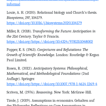
informal
Louie, A. H. (2020). Relational biology and Church’s thesis.
Biosystems
,
197
, 104179.
https://doi.org/10.1016/j.biosystems.2020.104179
Miller, R. (2018).
Transforming the Future: Anticipation in
the 21st Century
. Taylor & Francis.
https://doi.org/https://doi.org/10.4324/9781351048002
Popper, K. S. (1963).
Conjectures and Refutations: The
Growth of Scientific Knowledge
. London: Routledge & Kegan
Paul Limited.
Rosen, R. (2012).
Anticipatory Systems: Philosophical,
Mathematical, and Methodological Foundations
(2nd
Auflage). Springer.
https://doi.org/https://doi.org/10.1007/978-1-4614-1269-4
Scriven, M. (1976).
Reasoning
. New York: McGraw-Hill.
Tirole, J. (2019). Assumptions in economics. Gehalten auf
der Philosophy Reflections on Core Assumptions in