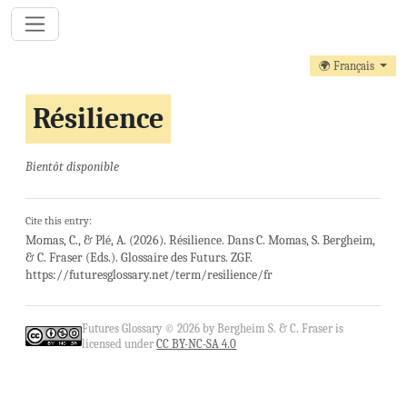
🌍 Français
Résilience
Bientôt disponible
Cite this entry:
Momas, C., & Plé, A. (2026). Résilience. Dans C. Momas, S. Bergheim,
& C. Fraser (Eds.). Glossaire des Futurs. ZGF.
https://futuresglossary.net/term/resilience/fr
Futures Glossary © 2026 by Bergheim S. & C. Fraser is
licensed under
CC BY-NC-SA 4.0