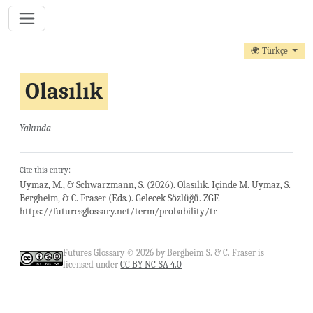
🌍 Türkçe
Olasılık
Yakında
Cite this entry:
Uymaz, M., & Schwarzmann, S. (2026). Olasılık. Içinde M. Uymaz, S.
Bergheim, & C. Fraser (Eds.). Gelecek Sözlüğü. ZGF.
https://futuresglossary.net/term/probability/tr
Futures Glossary © 2026 by Bergheim S. & C. Fraser is
licensed under
CC BY-NC-SA 4.0