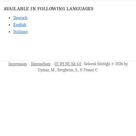
AVAILABLE IN FOLLOWING LANGUAGES
Deutsch
English
Italiano
Impressum
·
Datenschutz
·
CC BY-NC-SA 4.0
Gelecek Sözlüğü © 2026 by
Uymaz, M., Bergheim, S., & Fraser, C.